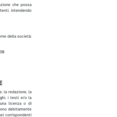
mazione che possa
utenti, intendendo
e della società:
730
E
, la redazione, la
hi, i testi e/o la
una licenza o di
b sono debitamente
nei corrispondenti