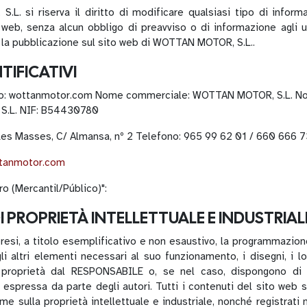
L. si riserva il diritto di modificare qualsiasi tipo di infor
 web, senza alcun obbligo di preavviso o di informazione agli 
 la pubblicazione sul sito web di WOTTAN MOTOR, S.L..
NTIFICATIVI
o: wottanmotor.com Nome commerciale: WOTTAN MOTOR, S.L. Nom
.L. NIF: B54430780
 Les Masses, C/ Almansa, nº 2 Telefono: 965 99 62 01 / 660 666 
tanmotor.com
tro (Mercantil/Público)":
 DI PROPRIETÀ INTELLETTUALE E INDUSTRIAL
resi, a titolo esemplificativo e non esaustivo, la programmazione
i altri elementi necessari al suo funzionamento, i disegni, i log
i proprietà dal RESPONSABILE o, se nel caso, dispongono di 
 espressa da parte degli autori. Tutti i contenuti del sito we
rme sulla proprietà intellettuale e industriale, nonché registrati 